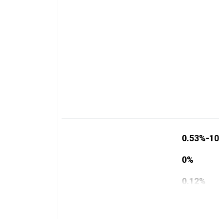
0.53%-1
0%
0.12%
Спис