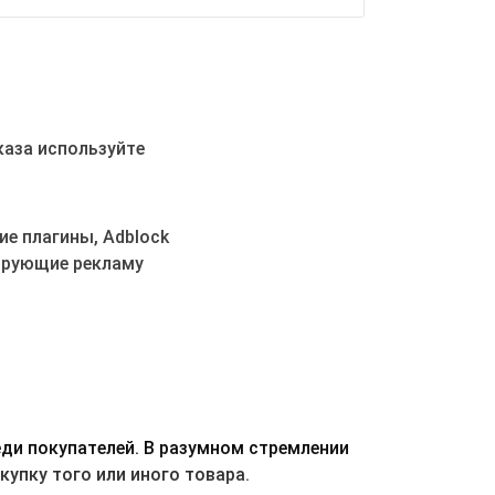
ду причин
мы равен
ым.
м кэшбэк
 заказов
каза используйте
но
т оплачен,
 товар или
е плагины, Adblock
а 2 в
ый (РФ).
ирующие рекламу
Одна цена
",
звания
 Blackview,
egaTech
laxy Tech
,
eus,
e, Teyes,
ro Store,
r Store, A-
ди покупателей. В разумном стремлении
EGOFCE,
упку того или иного товара.
 оплачен,
 товар или