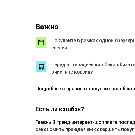
пред
Обращаем 
от AliExpre
Стои
Важно
0,00
Неаф
по т
Покупайте в рамках одной браузер
указ
сессии
Неаф
прав
Нару
если
Перед активацией кэшбэка обязат
стра
очистите корзину
нача
Нару
разд
магаз
Подробнее о правилах покупки с кэшбэко
Xiao
Store
Store
Ninet
Есть ли кэшбэк?
Anycu
Dewal
Elect
Главный тренд интернет-шоппинга послед
BF In
сэкономить прежде чем совершить покупку
GareM
если