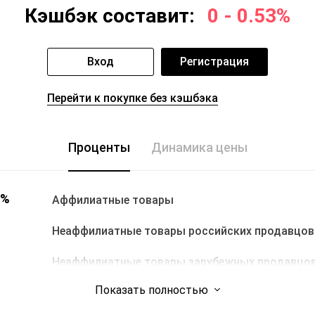
Кэшбэк составит:
0 - 0.53%
Вход
Регистрация
Перейти к покупке без кэшбэка
Проценты
Динамика цены
0%
Аффилиатные товары
Неаффилиатные товары российских продавцов
Неаффилиатные товары зарубежных продавцо
Показать полностью
ок продавцов: топ 300 продавцов на AliExpress, продавцы из Р