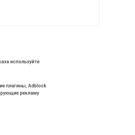
оссии
ду причин
мы равен
ым.
м кэшбэк
 заказов
каза используйте
но
т оплачен,
 товар или
е плагины, Adblock
а 2 в
ый (РФ).
ирующие рекламу
Одна цена
",
звания
 Blackview,
egaTech
laxy Tech
,
eus,
e, Teyes,