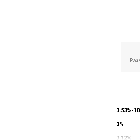
Раз
0.53%-1
0%
0.12%