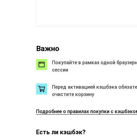
Спис
пред
Обращаем 
от AliExpre
Стои
Важно
0,00
Неаф
по т
Покупайте в рамках одной браузер
указ
сессии
Неаф
прав
Нару
если
Перед активацией кэшбэка обязат
стра
очистите корзину
нача
Нару
разд
магаз
Подробнее о правилах покупки с кэшбэко
Xiao
Store
Store
Ninet
Есть ли кэшбэк?
Anycu