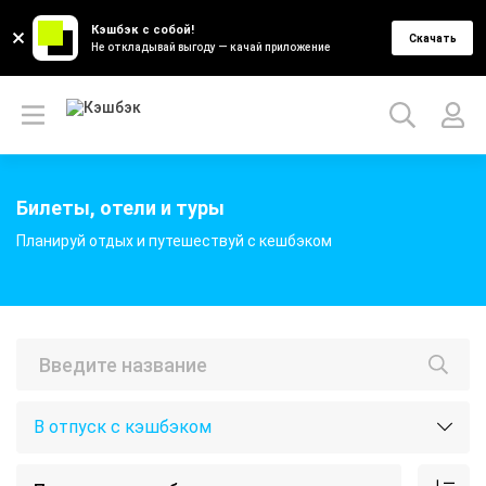
Кэшбэк с собой!
Скачать
Не откладывай выгоду — качай приложение
Билеты, отели и туры
Планируй отдых и путешествуй с кешбэком
В отпуск с кэшбэком