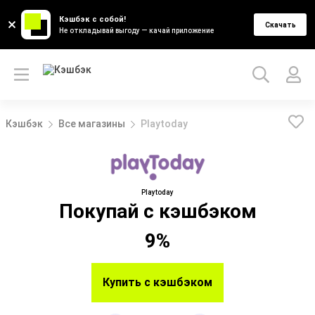
Кэшбэк с собой!
Скачать
Не откладывай выгоду — качай приложение
Кэшбэк
Все магазины
Playtoday
Playtoday
Покупай с кэшбэком
9%
Купить с кэшбэком