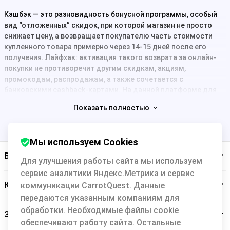
Кэшбэк ― это разновидность бонусной программы, особый
вид “отложенных” скидок, при которой магазин не просто
снижает цену, а возвращает покупателю часть стоимости
купленного товара примерно через 14-15 дней после его
получения. Лайфхак: активация такого возврата за онлайн-
покупки не противоречит другим скидкам, акциям,
промокодам, распродажам, а также сочетается с
банковскими cashback-картами. На данной платформе для
покупателей собраны все популярные интернет-магазины,
Показать полностью
которые возвращают часть суммы покупки.
Важно понимать, что “cashback”- это не эфемерные “баллы”
или “бонусы”, а реальные деньги: например, в Backit они
Мы используем Cookies
выплачиваются на банковскую карту, баланс телефона или
Backit
Для улучшения работы сайта мы используем
электронный кошелек. Второй плюс в том, что вы заранее
знаете размер вознаграждения, которое получите за заказ (и
сервис аналитики Яндекс.Метрика и сервис
оно начисляется даже если вы покупаете товар по акции, со
Кэшбэк-сервис
коммуникации CarrotQuest. Данные
скидкой или на распродаже).
передаются указанным компаниям для
обработки. Необходимые файлы cookie
Если говорить простым языком, кэшбэк ― это способ борьбы
Заботимся о вас
обеспечивают работу сайта. Остальные
магазинов за клиентов: вам выплачивают вознаграждение за