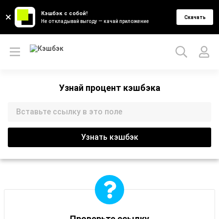
Кэшбэк с собой!
Скачать
Не откладывай выгоду — качай приложение
Узнай процент кэшбэка
Узнать кэшбэк
Проверьте ссылку