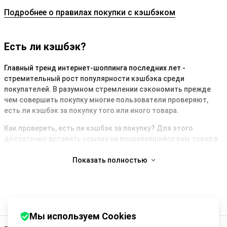
Подробнее о правилах покупки с кэшбэком
Есть ли кэшбэк?
Главный тренд интернет-шоппинга последних лет -
стремительный рост популярности кэшбэка среди
покупателей. В разумном стремлении сэкономить прежде
чем совершить покупку многие пользователи проверяют,
есть ли кэшбэк за покупку того или иного товара.
Как проверить, есть ли кэшбэк за покупку? Для этого
достаточно вставить ссылку на понравившийся вам товар в
поле выше и нажать кнопку “Узнать кэшбэк”. Система
автоматически определит магазин, в котором вы планируете
Показать полностью
совершить покупку, и выдаст размер кэшбэка, который вы
можете получить. Это самый простой, быстрый и удобный
способ узнать, есть ли кэшбэк за товар.
Узнав размер кэшбэка, вам следует авторизоваться в Backit и
Мы используем Cookies
пройти в магазин нажатием кнопки “Купить с кэшбэком”.