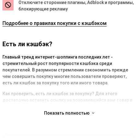
Отключите сторонние плагины, Adblock и программы,
блокирующие рекламу
Подробнее о правилах покупки с кэшбэком
Есть ли кэшбэк?
Главный тренд интернет-шоппинга последних лет -
стремительный рост популярности кэшбэка среди
покупателей. В разумном стремлении сэкономить прежде
чем совершить покупку многие пользователи проверяют,
есть ли кэшбэк за покупку того или иного товара.
Как проверить, есть ли кэшбэк за покупку? Для этого
достаточно вставить ссылку на понравившийся вам товар в
поле выше и нажать кнопку “Узнать кэшбэк”. Система
автоматически определит магазин, в котором вы планируете
Показать полностью
совершить покупку, и выдаст размер кэшбэка, который вы
можете получить. Это самый простой, быстрый и удобный
способ узнать, есть ли кэшбэк за товар.