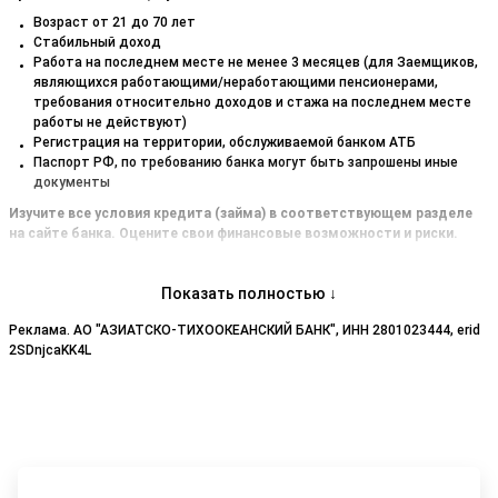
Возраст от 21 до 70 лет
Стабильный доход
Работа на последнем месте не менее 3 месяцев (для Заемщиков,
являющихся работающими/неработающими пенсионерами,
требования относительно доходов и стажа на последнем месте
работы не действуют)
Регистрация на территории, обслуживаемой банком АТБ
Паспорт РФ, по требованию банка могут быть запрошены иные
документы
Изучите все условия кредита (займа) в соответствующем разделе
на сайте банка. Оцените свои финансовые возможности и риски.
Заказывая банковский продукт Азиатско-Тихоокеанский Банк -
Показать полностью ↓
Потребительские кредиты вы дополнительно сэкономите до 5000р.,
получите их в виде кэшбэка (возврата средств). Деньги будут
Реклама. АО "АЗИАТСКО-ТИХООКЕАНСКИЙ БАНК", ИНН 2801023444, erid
начислены в ваш личный кабинет Backit за заказ и активацию
2SDnjcaKK4L
продукта Азиатско-Тихоокеанский Банк - Потребительские кредиты.
Просто зарегистрируйтесь, кликните на кнопку «Купить с кэшбэком» и
следуйте простым инструкциям.