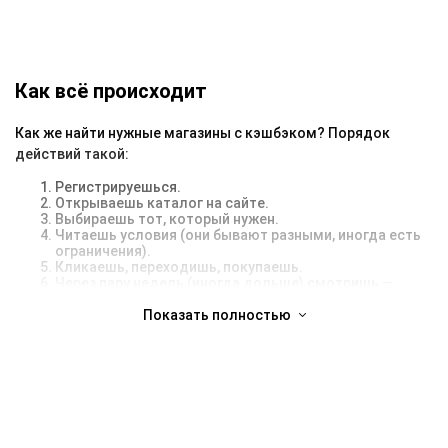
Как всё происходит
Как же найти нужные магазины с кэшбэком? Порядок
действий такой:
Регистрируешься.
Открываешь каталог на сайте.
Выбираешь тот, который нужен.
Читаешь условия (они бывают разными, иногда есть
ограничения).
Кликаешь, переходишь, покупаешь.
Через пару недель (иногда дольше) смотришь —
кэшбэк уже на балансе, если всё прошло нормально.
Показать полностью
Иногда бывает, что магазины с кэшбэком не начисляют
процент. В основном из-за того, что человек использует
сторонний промокод, купон, блокировщик рекламы или
забывает про важные мелочи. Совет — просто следи за
условиями перед покупкой. Там обычно всё расписано.