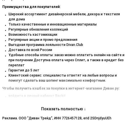
Преимущества для покупателей:
Широкий ассортимент дизайнерской мебели, декора и текстиля
для дома
Только качественные и инновационные материалы
Регулярные обновления коллекций
Возможность кастомизации
Регулярные акции и промо предложения
Выгодная программа лояльности Divan.Club
Доставка по всей России
Удобные способы оплаты: заказ можно оплатить онлайн на сайте и
при получении Доступна оплата через Сплит, а также в кредит без
переплат
Гарантия до 5 лет
Клиентский сервис: специалисты ответят на любые вопросы и
помогут сделать ваш шопинг максимально комфортным.
Чтобы получить кэшбэк за покупки в интернет-магазине Диван.ру:
войдите в личный кабинет Backit
перейдите в магазин по ссылке
оформите заказ
Показать полностью ↓
кэшбэк отобразится в вашем личном кабинете
Реклама. ООО "Диван Трейд", ИНН 7726457128, erid 2SDnjdyuUEh
Удачных покупок!