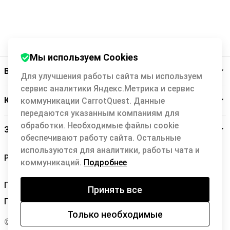
Совершая покупки в интернет-магазине Divan.ru, вы дополнительно
сэкономите до 1.19%, который вы получите в виде кэшбэка (возврата
средств). Уникальное спецпредложение от Backit: не зависимо от
скидки или распродажи интернет-магазина Divan.ru, вы получите
возврат средств с покупки до 1.19%. Просто зарегистрируйтесь,
кликните на кнопку «Купить с кэшбэком» и следуйте простым
Мы используем Cookies
инструкциям.
Backit
Для улучшения работы сайта мы используем
сервис аналитики Яндекс.Метрика и сервис
Кэшбэк-сервис
коммуникации CarrotQuest. Данные
передаются указанным компаниям для
обработки. Необходимые файлы cookie
Заботимся о вас
обеспечивают работу сайта. Остальные
используются для аналитики, работы чата и
коммуникаций.
Подробнее
Правила Backit
Принять все
Политика конфиденциальности
Только необходимые
© 2026 Backit Development Team