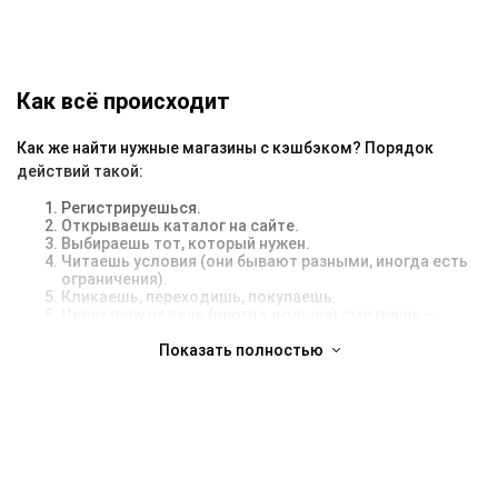
Как всё происходит
Как же найти нужные магазины с кэшбэком? Порядок
действий такой:
Регистрируешься.
Открываешь каталог на сайте.
Выбираешь тот, который нужен.
Читаешь условия (они бывают разными, иногда есть
ограничения).
Кликаешь, переходишь, покупаешь.
Через пару недель (иногда дольше) смотришь —
кэшбэк уже на балансе, если всё прошло нормально.
Показать полностью
Иногда бывает, что магазины с кэшбэком не начисляют
процент. В основном из-за того, что человек использует
сторонний промокод, купон, блокировщик рекламы или
забывает про важные мелочи. Совет — просто следи за
условиями перед покупкой. Там обычно всё расписано.