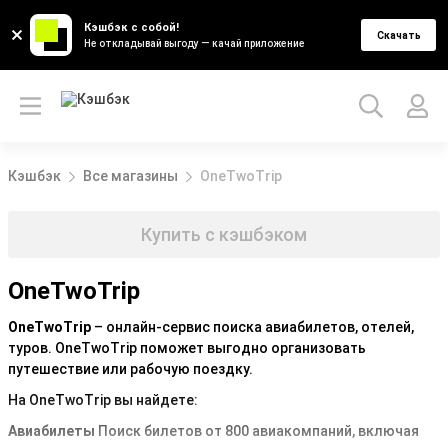
Кэшбэк с собой!
Скачать
Не откладывай выгоду — качай приложение
Кэшбэк
Все магазины
OneTwoTrip
Купить с кэшбэком
OneTwoTrip
OneTwoTrip
– онлайн-сервис поиска авиабилетов, отелей,
туров. OneTwoTrip поможет выгодно организовать
путешествие или рабочую поездку.
На OneTwoTrip вы найдете:
Авиабилеты
Поиск билетов от 800 авиакомпаний, включая