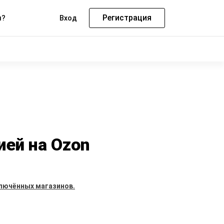
Регистрация
м?
Вход
ией на Ozon
лючённых магазинов.