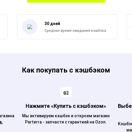
30 дней
Среднее время ожидания кэшбэка
Как покупать с кэшбэком
02
Нажмите «Купить с кэшбэком»
Выбер
агазина
Мы активируем кэшбэк и откроем магазин
в.
Parterra - запчасти с гарантией на Ozon.
Кэшбэк
ма