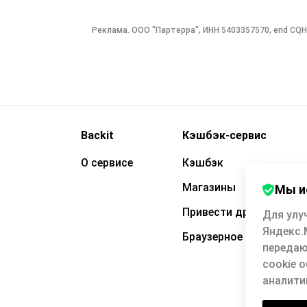
Реклама. ООО "Партерра", ИНН 5403357570, erid 
Backit
Кэшбэк-сервис
О сервисе
Кэшбэк
Магазины
Мы и
Привести друга
Для улу
Яндекс.
Браузерное расширени
передаю
cookie 
аналити