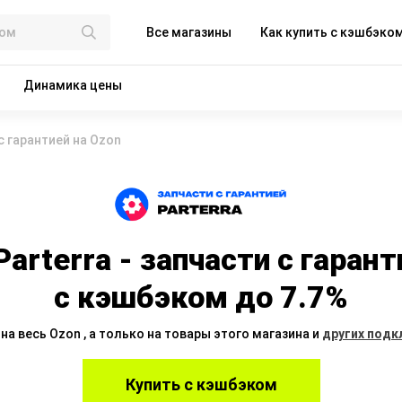
Все магазины
Как купить с кэшбэко
Динамика цены
 с гарантией на Ozon
Parterra - запчасти с гарант
с кэшбэком
до 7.7%
на весь Ozon , а только на товары этого магазина и
других подк
Купить с кэшбэком