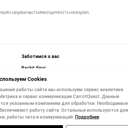
CQH36pWzJqDgGkaV4pLfZa9NAZSgeFhE62TLcmEA3gtbEL
Заботимся о вас
Backit блог
Техподдержка
спользуем Cookies
Вопросы и ответы
чшения работы сайта мы используем сервис аналитики
Метрика и сервис коммуникации CarrotQuest. Данные
е
Техподдержка: support@backit.me
тся указанным компаниям для обработки. Необходимы
Обратная связь: quality@backit.me
обеспечивают работу сайта. Остальные используются для
ки, работы чата и коммуникаций.
Подробнее