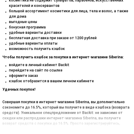
косметика не содержит сульфатов, парабенов, искусственных
красителей и консервантов
большой ассортимент косметики для лица, тела и волос, а также
для дома
выгодные цены
бонусная программа
удобные варианты доставки
бесплатная доставка при заказе от 1200 рублей
удобные варианты оплаты
возможность получить кэшбэк
Чтобы получить кэшбэк за покупки в интернет-магазине Siberina:
войдите в личный кабинет Backit
перейдите на сайт по ссылке
оформите заказ
кэшбэк отобразится в вашем личном кабинете
Удачных покупок!
Совершая покупки в интернет-магазине Siberina, вы дополнительно
сэкономите до 16.5%, который вы получите в виде кэшбэка (возврата
средств). Уникальное спецпредложение от Backit: не зависимо от
скидки или распродажи интернет-магазина Siberina, вы получите
возврат средств с покупки до 16.5%. Просто зарегистрируйтесь,
кликните на кнопку «Купить с кэшбэком» и следуйте простым