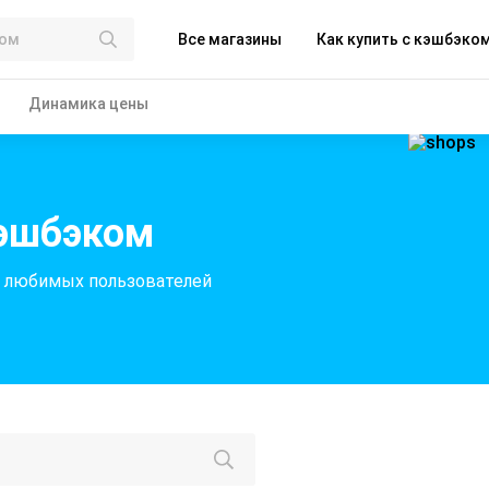
Все магазины
Как купить с кэшбэко
Динамика цены
кэшбэком
я любимых пользователей