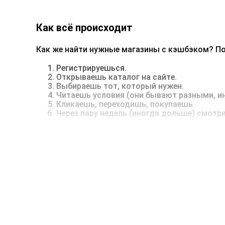
Как всё происходит
Как же найти нужные магазины с кэшбэком? По
Регистрируешься.
Открываешь каталог на сайте.
Выбираешь тот, который нужен.
Читаешь условия (они бывают разными, ин
Кликаешь, переходишь, покупаешь.
Через пару недель (иногда дольше) смотр
Иногда бывает, что магазины с кэшбэком не на
блокировщик рекламы или забывает про важные
Примеры магазинов с кэшбэком
Какие магазины с кэшбэком вообще здесь есть
AliExpress — до 81%
Ozon — до 10,5%
Л'Этуаль — до 3%