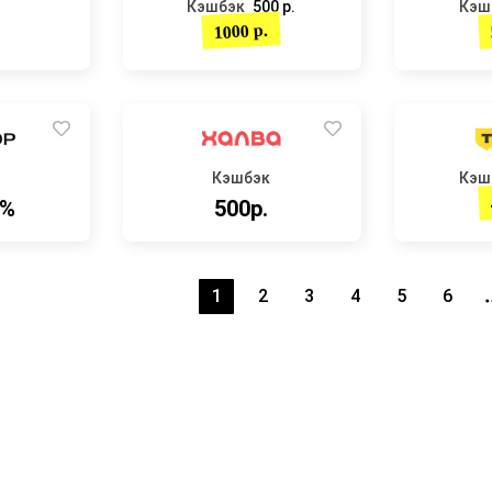
Кэшбэк
500 р.
Кэш
1000 р.
Кэшбэк
Кэш
9%
500р.
1
2
3
4
5
6