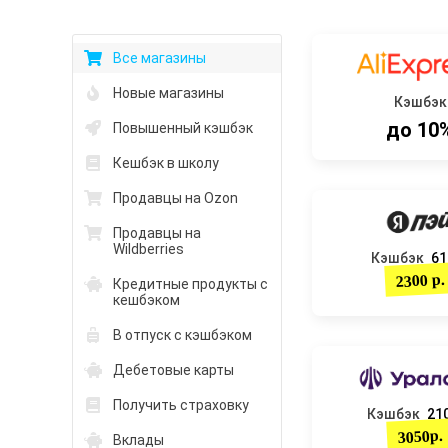
Все магазины
Новые магазины
Кэшбэк
до 10
Повышенный кэшбэк
Кешбэк в школу
Продавцы на Ozon
Продавцы на
Wildberries
Кэшбэк
61
2300 р.
Кредитные продукты с
кешбэком
В отпуск с кэшбэком
Дебетовые карты
Получить страховку
Кэшбэк
210
3050р.
Вклады