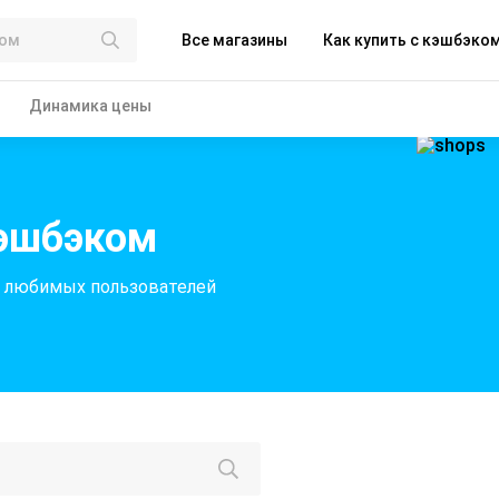
Все магазины
Как купить с кэшбэко
Динамика цены
кэшбэком
я любимых пользователей