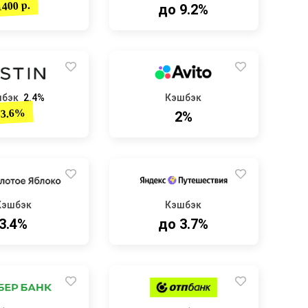
1400 р.
до 9.2%
шбэк
2.4%
Кэшбэк
3.6%
2%
Кэшбэк
Кэшбэк
3.4%
до 3.7%