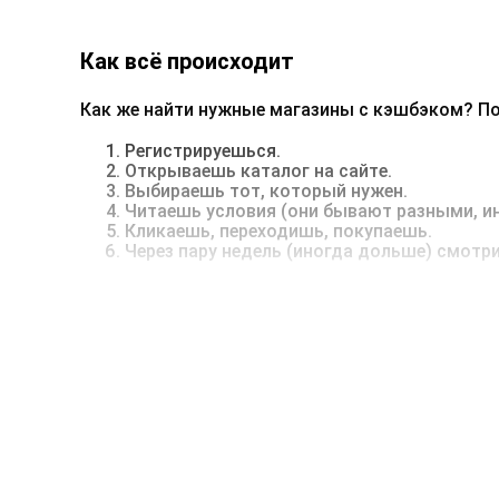
Как всё происходит
Как же найти нужные магазины с кэшбэком? По
Регистрируешься.
Открываешь каталог на сайте.
Выбираешь тот, который нужен.
Читаешь условия (они бывают разными, ин
Кликаешь, переходишь, покупаешь.
Через пару недель (иногда дольше) смотр
Иногда бывает, что магазины с кэшбэком не на
блокировщик рекламы или забывает про важные
Примеры магазинов с кэшбэком
Какие магазины с кэшбэком вообще здесь есть
AliExpress — до 81%
Ozon — до 10,5%
Л'Этуаль — до 3%