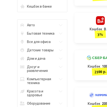
Кешбэк в банке
Авто
Кэшбэк
0
Бытовая техника
3%
Все для офиса
Детские товары
Дом и дача
Кэшбэк
100
Досуг и
развлечения
2100 р.
Компьютерная
техника
Красота и
здоровье
Оборудование
Кэшбэк
200