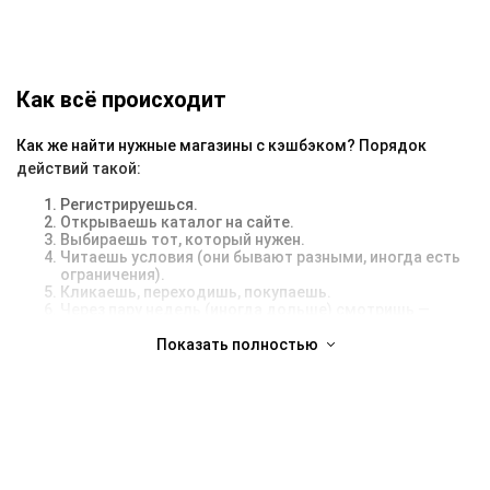
Как всё происходит
Как же найти нужные магазины с кэшбэком? Порядок
действий такой:
Регистрируешься.
Открываешь каталог на сайте.
Выбираешь тот, который нужен.
Читаешь условия (они бывают разными, иногда есть
ограничения).
Кликаешь, переходишь, покупаешь.
Через пару недель (иногда дольше) смотришь —
кэшбэк уже на балансе, если всё прошло нормально.
Показать полностью
Иногда бывает, что магазины с кэшбэком не начисляют
процент. В основном из-за того, что человек использует
сторонний промокод, купон, блокировщик рекламы или
забывает про важные мелочи. Совет — просто следи за
условиями перед покупкой. Там обычно всё расписано.