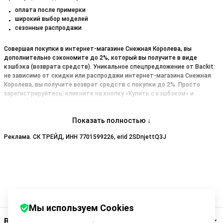
оплата после примерки
широкий выбор моделей
сезонные распродажи
Совершая покупки в интернет-магазине Снежная Королева, вы
дополнительно сэкономите до 2%, который вы получите в виде
кэшбэка (возврата средств). Уникальное спецпредложение от Backit:
не зависимо от скидки или распродажи интернет-магазина Снежная
Королева, вы получите возврат средств с покупки до 2%. Просто
зарегистрируйтесь, кликните на кнопку «Купить с кэшбэком» и
следуйте простым инструкциям.
Показать полностью ↓
Реклама. СК ТРЕЙД, ИНН 7701599226, erid 2SDnjettQ3J
Мы используем Cookies
Backit