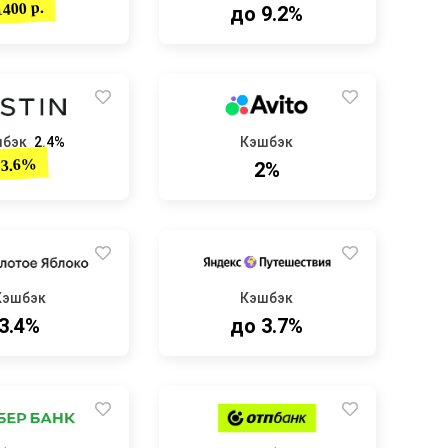
1400 р.
до 9.2%
шбэк
2.4%
Кэшбэк
3.6%
2%
Кэшбэк
Кэшбэк
3.4%
до 3.7%