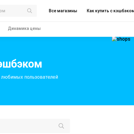
Все магазины
Как купить с кэшбэко
Динамика цены
кэшбэком
я любимых пользователей