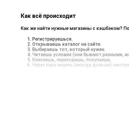
Как всё происходит
Как же найти нужные магазины с кэшбэком? По
Регистрируешься.
Открываешь каталог на сайте.
Выбираешь тот, который нужен.
Читаешь условия (они бывают разными, ин
Кликаешь, переходишь, покупаешь.
Через пару недель (иногда дольше) смотр
Иногда бывает, что магазины с кэшбэком не на
блокировщик рекламы или забывает про важные
Примеры магазинов с кэшбэком
Какие магазины с кэшбэком вообще здесь есть
AliExpress — до 81%
Ozon — до 10,5%
Л'Этуаль — до 3%