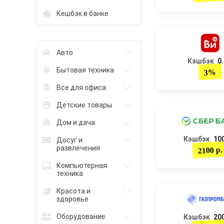
Кешбэк в банке
Авто
Кэшбэк
0
Бытовая техника
3%
Все для офиса
Детские товары
Дом и дача
Кэшбэк
100
Досуг и
развлечения
2100 р.
Компьютерная
техника
Красота и
здоровье
Оборудование
Кэшбэк
200