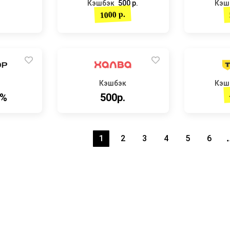
Кэшбэк
500 р.
Кэш
1000 р.
Кэшбэк
Кэш
9%
500р.
1
2
3
4
5
6