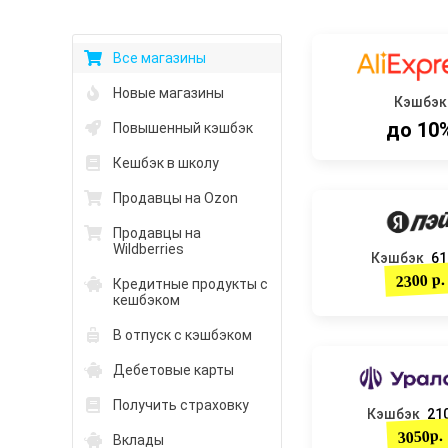
Все магазины
Новые магазины
Кэшбэк
до 10
Повышенный кэшбэк
Кешбэк в школу
Продавцы на Ozon
Продавцы на
Wildberries
Кэшбэк
61
2300 р.
Кредитные продукты с
кешбэком
В отпуск с кэшбэком
Дебетовые карты
Получить страховку
Кэшбэк
210
3050р.
Вклады