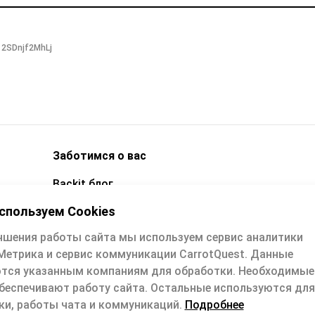
 2SDnjf2MhLj
Заботимся о вас
Backit блог
Техподдержка
спользуем Cookies
Вопросы и ответы
чшения работы сайта мы используем сервис аналитики
Метрика и сервис коммуникации CarrotQuest. Данные
е
Техподдержка: support@backit.me
тся указанным компаниям для обработки. Необходимы
Обратная связь: quality@backit.me
обеспечивают работу сайта. Остальные используются для
ки, работы чата и коммуникаций.
Подробнее