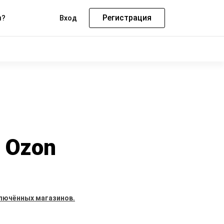
Регистрация
м?
Вход
 Ozon
лючённых магазинов.