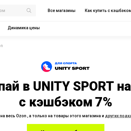
Все магазины
Как купить с кэшбэко
Динамика цены
on
пай в UNITY SPORT на
с кэшбэком
7%
на весь Ozon , а только на товары этого магазина и
других подк