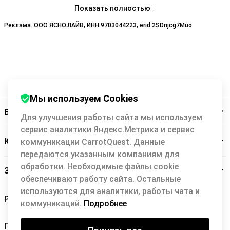
Они работают только в научно доказанных подходах
Показать полностью ↓
81% клиентов чувствуют изменения уже после пятой сессии
Легко выбрать психолога — по запросу, полу, цене, времени сессии
Реклама. ООО ЯСНО.ЛАЙВ, ИНН 9703044223, erid 2SDnjcg7Muo
360 000 клиентов доверились психологам Ясно с 2017 года
Совершая покупки в интернет-магазине Ясно, вы дополнительно
сэкономите до 20%, который вы получите в виде кэшбэка (возврата
средств). Уникальное спецпредложение от Backit: не зависимо от
скидки или распродажи интернет-магазина Ясно, вы получите возврат
средств с покупки до 20%. Просто зарегистрируйтесь, кликните на
Мы используем Cookies
кнопку «Купить с кэшбэком» и следуйте простым инструкциям.
Backit
Для улучшения работы сайта мы используем
сервис аналитики Яндекс.Метрика и сервис
Кэшбэк-сервис
коммуникации CarrotQuest. Данные
передаются указанным компаниям для
обработки. Необходимые файлы cookie
Заботимся о вас
обеспечивают работу сайта. Остальные
используются для аналитики, работы чата и
коммуникаций.
Подробнее
Правила Backit