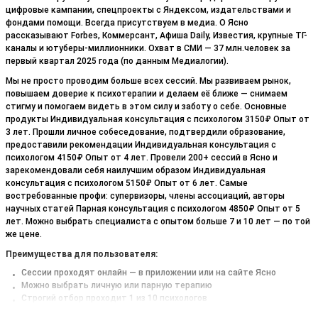
цифровые кампании, спецпроекты с Яндексом, издательствами и
фондами помощи. Всегда присутствуем в медиа. О Ясно
рассказывают Forbes, Коммерсант, Афиша Daily, Известия, крупные ТГ-
каналы и ютуберы-миллионники. Охват в СМИ — 37 млн.человек за
первый квартал 2025 года (по данным Медиалогии).
Мы не просто проводим больше всех сессий. Мы развиваем рынок,
повышаем доверие к психотерапии и делаем её ближе — снимаем
стигму и помогаем видеть в этом силу и заботу о себе. Основные
продукты Индивидуальная консультация с психологом 3150₽ Опыт от
3 лет. Прошли личное собеседование, подтвердили образование,
предоставили рекомендации Индивидуальная консультация с
психологом 4150₽ Опыт от 4 лет. Провели 200+ сессий в Ясно и
зарекомендовали себя наилучшим образом Индивидуальная
консультация с психологом 5150₽ Опыт от 6 лет. Самые
востребованные профи: супервизоры, члены ассоциаций, авторы
научных статей Парная консультация с психологом 4850₽ Опыт от 5
лет. Можно выбрать специалиста с опытом больше 7 и 10 лет — по той
же цене.
Преимущества для пользователя:
Сессии проходят онлайн — в приложении или на сайте Ясно
Можно выбрать личную или парную терапию
Строгий отбор проходит 1 из 10 психологов
В среднем у специалистов 7 лет практики