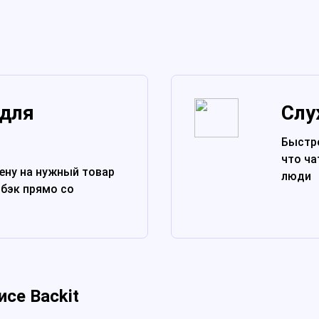
 для
Слу
Быстро
что ча
ену на нужный товар
люди
бэк прямо со
исе Backit