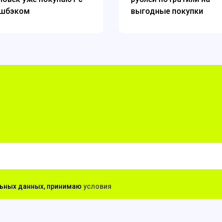
шбэком
выгодные
покупки
льных данных, принимаю
условия