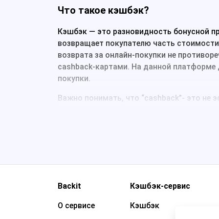
Что такое кэшбэк?
Кэшбэк ― это разновидность бонусной пр
возвращает покупателю часть стоимости к
возврата за онлайн-покупки не противор
cashback-картами. На данной платформе
покупки.
Важно понимать, что “cashback”- это не э
банковскую карту, баланс телефона или э
получите за заказ (и оно начисляется даж
Если говорить простым языком, кэшбэк ―
приобрели товар именно у этого продавц
покупателей выступает надежная платформ
Как получить кэшбэк?
Backit
Кэшбэк-сервис
О сервисе
Кэшбэк
Магазины, как правило, не выплачивают 
“баллов” или “бонусов”. Возможность вер