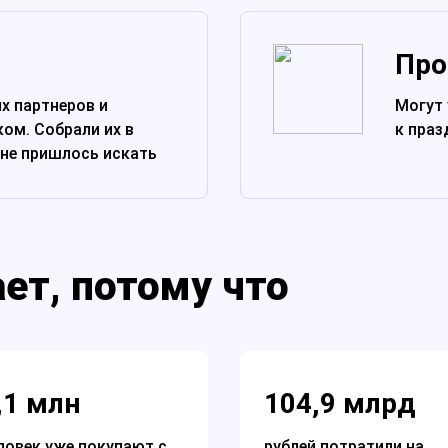
Пр
их партнеров и
Могут 
ом. Собрали их в
к праз
 не пришлось искать
ает, потому что
,1 млн
104,9 млрд
ловек уже покупают с
рублей потратили на