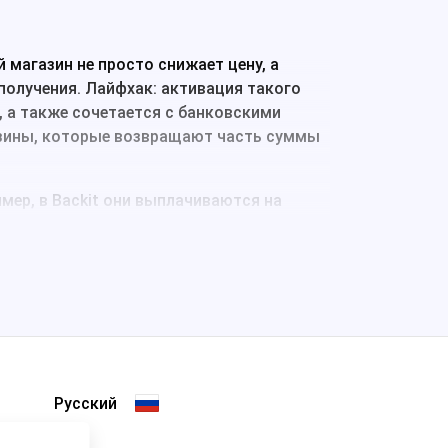
магазин не просто снижает цену, а
получения. Лайфхак: активация такого
 а также сочетается с банковскими
азины, которые возвращают часть суммы
имер, в Backit они выплачиваются на
 знаете размер вознаграждения, которое
аспродаже).
ивают вознаграждение за то, что вы
нами-партнёрами и миллионами
лируют их к новым тратам с помощью
х, берущих на себя нелёгкий труд по