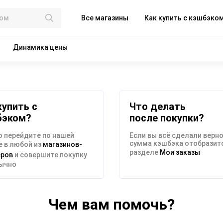
Все магазины
Как купить с кэшбэко
Динамика цены
купить с
Что делать
бэком?
после покупки?
 перейдите по нашей
Если вы всё сделали верно
сумма кэшбэка отобразитс
 в любой из
магазинов-
разделе
Мои заказы
еров
и совершите покупку
бычно
Чем вам помочь?