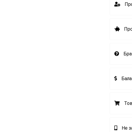
Пр
Пр
Бра
Бала
То
Не з