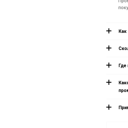
Про
поку
Как
Ско
Где
Как
про
При