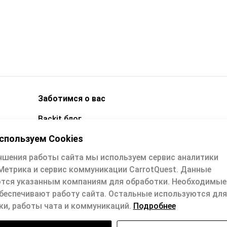
Заботимся о вас
Backit блог
Техподдержка
спользуем Cookies
Вопросы и ответы
чшения работы сайта мы используем сервис аналитики
Метрика и сервис коммуникации CarrotQuest. Данные
е
Техподдержка: support@backit.me
тся указанным компаниям для обработки. Необходимы
Обратная связь: quality@backit.me
обеспечивают работу сайта. Остальные используются для
ки, работы чата и коммуникаций.
Подробнее