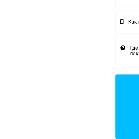
Как
Где
пок