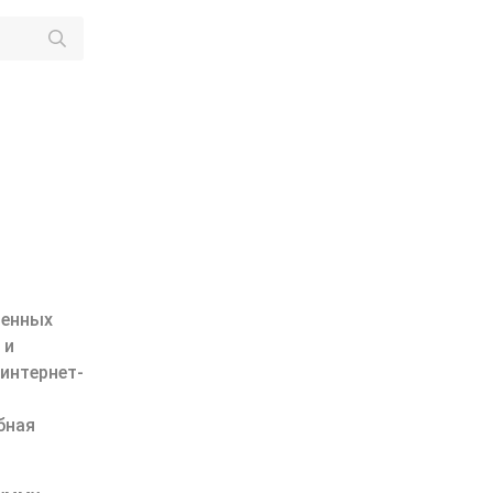
ленных
 и
интернет-
бная