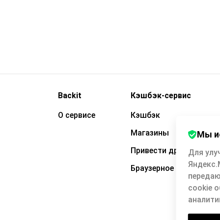
Backit
Кэшбэк-сервис
О сервисе
Кэшбэк
Магазины
Мы и
Привести друга
Для улу
Яндекс.
Браузерное расширени
передаю
cookie 
аналити