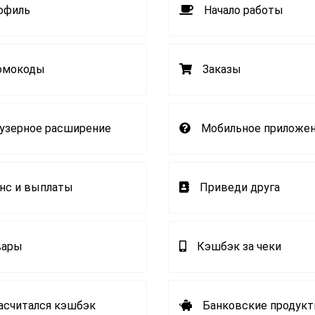
офиль
Начало работы
омокоды
Заказы
узерное расширение
Мобильное приложе
нс и выплаты
Приведи друга
вары
Кэшбэк за чеки
асчитался кэшбэк
Банковские продук