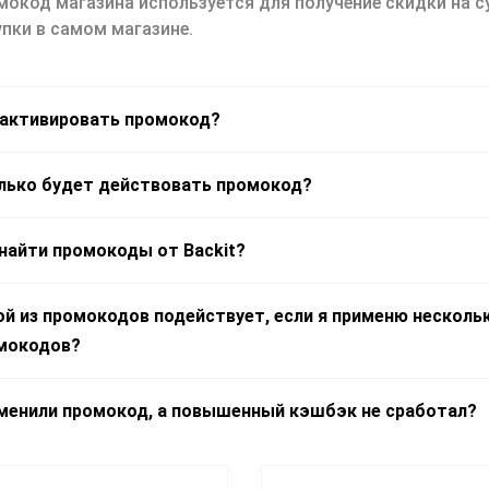
мокод магазина используется для получение скидки на 
пки в самом магазине.
 активировать промокод?
лько будет действовать промокод?
 найти промокоды от Backit?
ой из промокодов подействует, если я применю несколь
мокодов?
менили промокод, а повышенный кэшбэк не сработал?