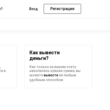
Регистрация
м?
Вход
Как вывести
деньги?
,
Как только на вашем счету
я в
накопилась нужная сумма, вы
можете
вывести
её любым
удобным способом